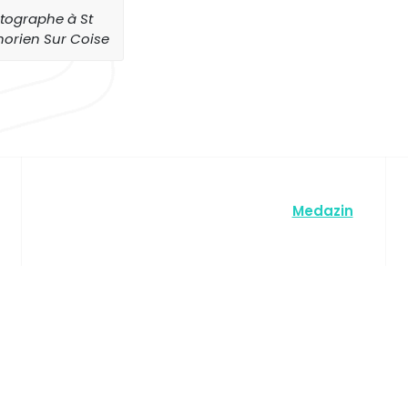
tographe à St
orien Sur Coise
Copyright © 2026 LéoPHOTOS | par
Medazin