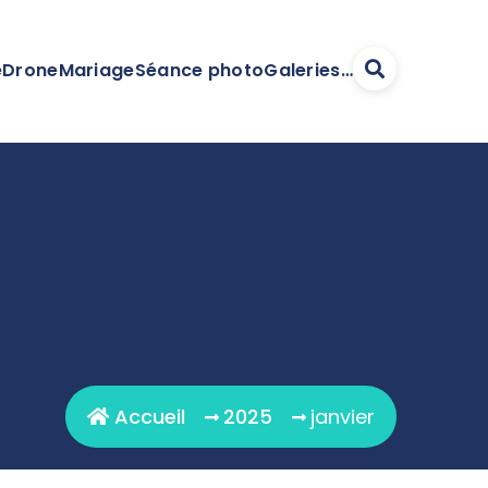
e
Drone
Mariage
Séance photo
Galeries…
Accueil
2025
janvier