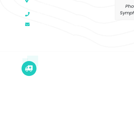
St Symphorien Sur Coise
Pho
Symph
06 28 34 05 08
contact.leophotos@gmail.com
+12 345 678 90
24x7 Call Ambulance