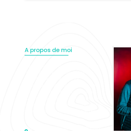
A propos de moi
Passionné par l'art de capturer des
moments uniques et de les
transformer en souvenirs
intemporels. Mon objectif est de
raconter des histoires à travers
l'objectif, en gelant l'instant présent
et en le transformant en une œuvre
visuelle qui perdurera dans le temps.
Studio : 89 rue Centrale - 69590